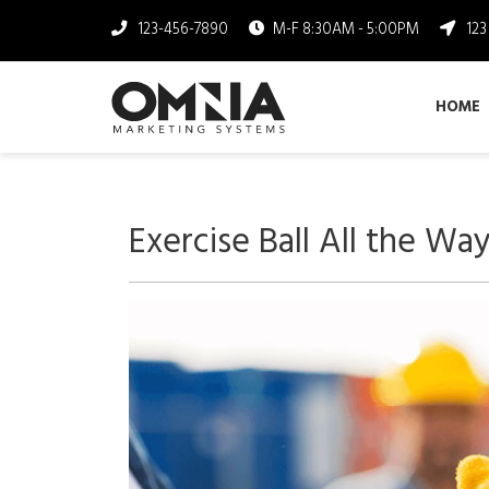
123-456-7890
M-F 8:30AM - 5:00PM
12
HOME
Exercise Ball All the Wa