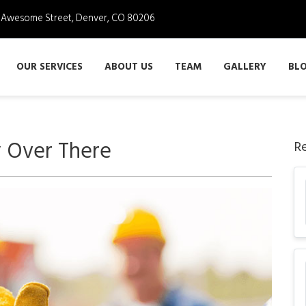
3 Awesome Street, Denver, CO 80206
OUR SERVICES
ABOUT US
TEAM
GALLERY
BL
y Over There
R