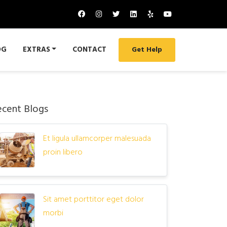
OG
EXTRAS
CONTACT
Get Help
ecent Blogs
Et ligula ullamcorper malesuada
proin libero
Sit amet porttitor eget dolor
morbi