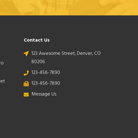
Contact Us
123 Awesome Street, Denver, CO
80206
ro
123-456-7890
get
123-456-7890
Message Us